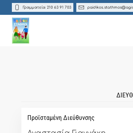
Γραμματεία 210 63 91 703
paidikos.stathmos@agi
Skip to main content
ΔΙΕΥ
Προϊσταμένη Διεύθυνσης