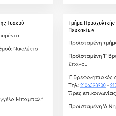
χής Τσακού
Τμήμα Προσχολικής 
Πευκακίων
λουμέντα
Προϊσταμένη τμήμ
θμού
: Νικολέττα
Προϊσταμένη ΄Γ Β
Σπανού.
΄Γ Βρεφονηπιακός
Tηλ
.:
2106398900
–
21
Ώρες επικοινωνίας
 Αγγέλα Μπαμπαλή.
Προϊσταμένη 'Δ Ν