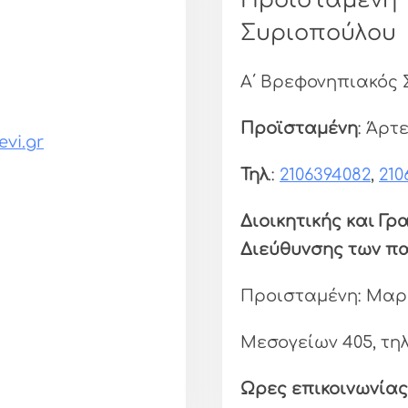
Προϊσταμένη 
Συριοπούλου
Α΄ Βρεφονηπιακός
Προϊσταμένη
: Άρτ
vi.gr
Τηλ
.:
2106394082
,
210
Διοικητικής και Γ
Διεύθυνσης των π
Προισταμένη: Μαρ
Μεσογείων 405, τη
Ωρες επικοινωνίας