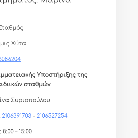
τμήματος: Μαρίνα
 Σταθμός
εμις Χύτα
6086204
ραμματειακής Υποστήριξης της
αιδιικών σταθμών
ίνα Συριοπούλου
λ
2106391703
-
2106527254
: 8:00 – 15:00.