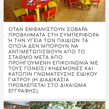
ΌΤΑΝ ΕΜΦΑΝΙΣΤΟΎΝ ΣΟΒΑΡΆ
ΠΡΟΒΛΉΜΑΤΑ ΣΤΗ ΣΥΜΠΕΡΙΦΟΡΆ
Ή ΤΗΝ ΥΓΕΊΑ ΤΩΝ ΠΑΙΔΙΏΝ ΤΑ Ο
ΠΟΊΑ ΔΕΝ ΜΠΟΡΟΎΝ ΝΑ Α
ΝΤΙΜΕΤΩΠΙΣΘΟΎΝ ΑΠΌ ΤΟ Σ
ΤΑΘΜΌ ΜΕΤΆ ΑΠΌ Π
ΡΟΗΓΟΎΜΕΝΗ ΕΠΙΚΟΙΝΩΝΊΑ ΜΕ Τ
ΟΥΣ ΓΟΝΕΊΣ/ ΚΗΔΕΜΌΝΕΣ ΚΑΙ Κ
ΑΤΌΠΙΝ ΓΝΩΜΆΤΕΥΣΗΣ ΕΙΔΙΚΟΎ Γ
ΙΑΤΡΟΎ (Η ΔΙΑΔΙΚΑΣΊΑ Π
ΡΟΒΛΈΠΕΤΑΙ ΣΤΟ ΔΙΚΑΊΩΜΑ Ε
ΓΓΡΑΦΉΣ).