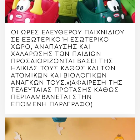
ΟΙ ΏΡΕΣ ΕΛΕΎΘΕΡΟΥ ΠΑΙΧΝΙΔΙΟΎ
ΣΕ ΕΞΩΤΕΡΙΚΌ Ή ΕΣΩΤΕΡΙΚΌ Χ
ΏΡΟ, ΑΝΆΠΑΥΣΗΣ ΚΑΙ Χ
ΑΛΆΡΩΣΗΣ ΤΩΝ ΠΑΙΔΙΏΝ Π
ΡΟΣΔΙΟΡΊΖΟΝΤΑΙ ΒΆΣΕΙ ΤΗΣ Η
ΛΙΚΊΑΣ ΤΟΥΣ ΚΑΘΏΣ ΚΑΙ ΤΩΝ Α
ΤΟΜΙΚΏΝ ΚΑΙ ΒΙΟΛΟΓΙΚΏΝ Α
ΝΑΓΚΏΝ ΤΟΥΣ.»(ΑΦΑΊΡΕΣΗ ΤΗΣ Τ
ΕΛΕΥΤΑΊΑΣ ΠΡΌΤΑΣΗΣ ΚΑΘΏΣ Π
ΕΡΙΛΑΜΒΆΝΕΤΑΙ ΣΤΗΝ Ε
ΠΌΜΕΝΗ ΠΑΡΆΓΡΑΦΟ)