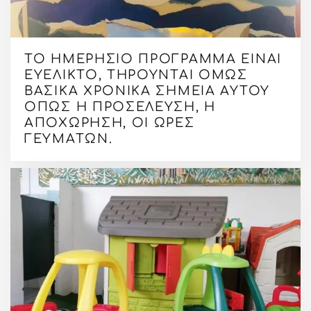
ΤΟ ΗΜΕΡΉΣΙΟ ΠΡΌΓΡΑΜΜΑ ΕΊΝΑΙ
ΕΥΈΛΙΚΤΟ, ΤΗΡΟΎΝΤΑΙ ΌΜΩΣ
ΒΑΣΙΚΆ ΧΡΟΝΙΚΆ ΣΗΜΕΊΑ ΑΥΤΟΎ
ΌΠΩΣ Η ΠΡΟΣΈΛΕΥΣΗ, Η
ΑΠΟΧΏΡΗΣΗ, ΟΙ ΏΡΕΣ
ΓΕΥΜΆΤΩΝ.