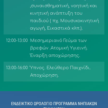
,συναισθηματική, νοητική και
κινητική ανάπτυξη του
παιδιού ( πχ. Μουσικοκινητική
αγωγή, Εικαστικά κλπ.).
12:00-13:00
Μεσημεριανό Γεύμα των
βρεφών .Ατομική Υγιεινή.
Έναρξη αποχώρησης.
13:00-16:00
Ύπνος. Ελεύθερο Παιχνίδι.
Αποχώρηση.
ΕΝΔΕΙΚΤΙΚΟ ΩΡΟΛΟΓΙΟ ΠΡΟΓΡΑΜΜΑ ΝΗΠΙΑΚΩΝ