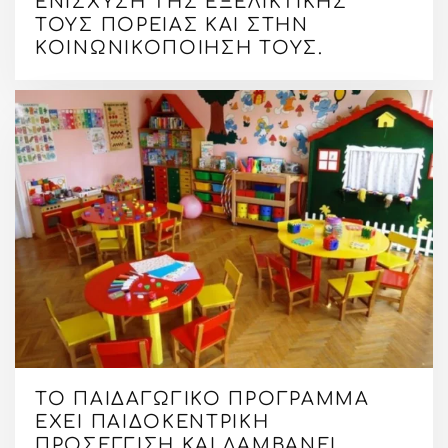
ΕΝΊΣΧΥΣΗ ΤΗΣ ΕΞΕΛΙΚΤΙΚΉΣ
ΤΟΥΣ ΠΟΡΕΊΑΣ ΚΑΙ ΣΤΗΝ
ΚΟΙΝΩΝΙΚΟΠΟΊΗΣΉ ΤΟΥΣ.
ΤΟ ΠΑΙΔΑΓΩΓΙΚΌ ΠΡΌΓΡΑΜΜΑ
ΈΧΕΙ ΠΑΙΔΟΚΕΝΤΡΙΚΉ
ΠΡΟΣΈΓΓΙΣΗ ΚΑΙ ΛΑΜΒΆΝΕΙ