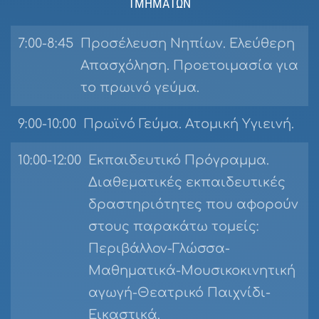
ΤΜΗΜΑΤΩΝ
7:00-8:45
Προσέλευση Νηπίων. Ελεύθερη
Απασχόληση. Προετοιμασία για
το πρωινό γεύμα.
9:00-10:00
Πρωϊνό Γεύμα. Ατομική Υγιεινή.
10:00-12:00
Εκπαιδευτικό Πρόγραμμα.
Διαθεματικές εκπαιδευτικές
δραστηριότητες που αφορούν
στους παρακάτω τομείς:
Περιβάλλον-Γλώσσα-
Μαθηματικά-Μουσικοκινητική
αγωγή-Θεατρικό Παιχνίδι-
Εικαστικά.